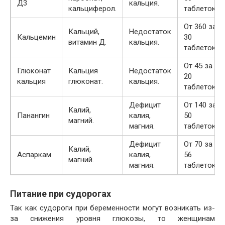
Д3
кальция.
кальциферол.
таблеток.
От 360 за
Кальций,
Недостаток
Кальцемин
30
витамин Д.
кальция.
таблеток.
От 45 за
Глюконат
Кальция
Недостаток
20
кальция
глюконат.
кальция.
таблеток.
Дефицит
От 140 за
Калий,
Панангин
калия,
50
магний.
магния.
таблеток.
Дефицит
От 70 за
Калий,
Аспаркам
калия,
56
магний.
магния.
таблеток.
Питание при судорогах
Так как судороги при беременности могут возникать из-
за снижения уровня глюкозы, то женщинам