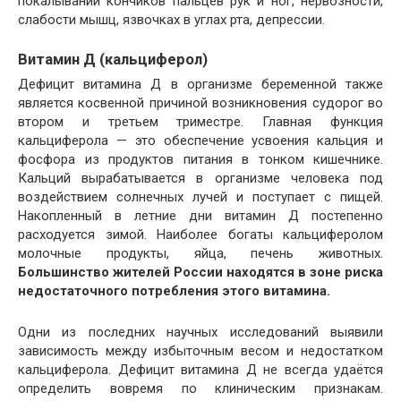
покалывании кончиков пальцев рук и ног, нервозности,
слабости мышц, язвочках в углах рта, депрессии.
Витамин Д (кальциферол)
Дефицит витамина Д в организме беременной также
является косвенной причиной возникновения судорог во
втором и третьем триместре. Главная функция
кальциферола — это обеспечение усвоения кальция и
фосфора из продуктов питания в тонком кишечнике.
Кальций вырабатывается в организме человека под
воздействием солнечных лучей и поступает с пищей.
Накопленный в летние дни витамин Д постепенно
расходуется зимой. Наиболее богаты кальциферолом
молочные продукты, яйца, печень животных.
Большинство жителей России находятся в зоне риска
недостаточного потребления этого витамина.
Одни из последних научных исследований выявили
зависимость между избыточным весом и недостатком
кальциферола. Дефицит витамина Д не всегда удаётся
определить вовремя по клиническим признакам.