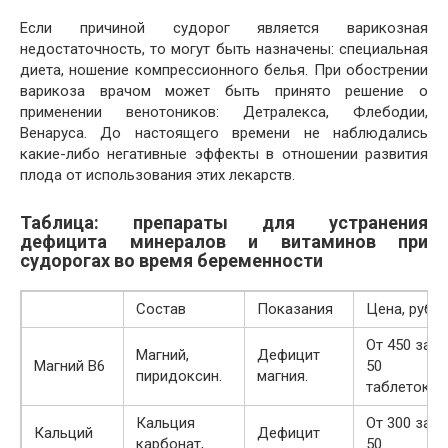
Если причиной судорог является варикозная
недостаточность, то могут быть назначены: специальная
диета, ношение компрессионного белья. При обострении
варикоза врачом может быть принято решение о
применении венотоников: Детралекса, Флебодии,
Венаруса. До настоящего времени не наблюдались
какие-либо негативные эффекты в отношении развития
плода от использования этих лекарств.
Таблица: препараты для устранения
дефицита минералов и витаминов при
судорогах во время беременности
Состав
Показания
Цена, руб
От 450 за
Магний,
Дефицит
Магний В6
50
пиридоксин.
магния.
таблеток.
Кальция
От 300 за
Кальций
Дефицит
карбонат,
50