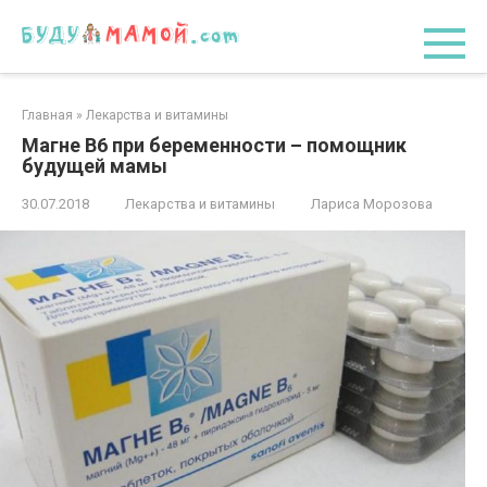
Перейти
к
контенту
Главная
»
Лекарства и витамины
Магне В6 при беременности – помощник
будущей мамы
30.07.2018
Лекарства и витамины
Лариса Морозова