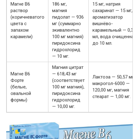
Магне В6
186 мг,
15 мг, натрия
раствор
магния
сахаринат — 15 мг,
(коричневатого
пидолат — 936
ароматизатор
цвета с
мг (суммарно
вишнёво-
запахом
экивалентно
карамельный — 0,3
карамели)
100 мг магния)
мл, вода очищенная
пиридоксина
до 10 мл.
гидрохлорид
— 10 мг.
Магния цитрат
Магне В6
— 618,43 мг
Лактоза — 50,57 мг,
Форте
(соответствует
макрогол-6000 —
(белые,
100 мг магния),
120,00 мг, магния
овальной
пиридоксина
стеарат — 1,00 мг.
формы)
гидрохлорид
— 10,00 мг.