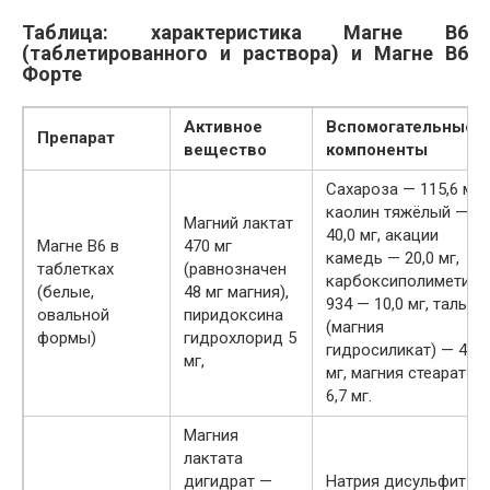
Таблица: характеристика Магне В6
(таблетированного и раствора) и Магне В6
Форте
Активное
Вспомогательные
Препарат
вещество
компоненты
Сахароза — 115,6 мг,
каолин тяжёлый —
Магний лактат
40,0 мг, акации
Магне В6 в
470 мг
камедь — 20,0 мг,
таблетках
(равнозначен
карбоксиполиметиле
(белые,
48 мг магния),
934 — 10,0 мг, тальк
овальной
пиридоксина
(магния
формы)
гидрохлорид 5
гидросиликат) — 42,7
мг,
мг, магния стеарат —
6,7 мг.
Магния
лактата
дигидрат —
Натрия дисульфит —