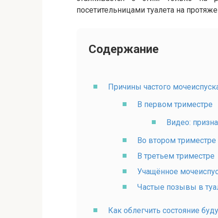
посетительницами туалета на протяже
Содержание
Причины частого мочеиспуск
В первом триместре
Видео: призн
Во втором триместре
В третьем триместре
Учащённое мочеиспус
Частые позывы в туа
Как облегчить состояние бу