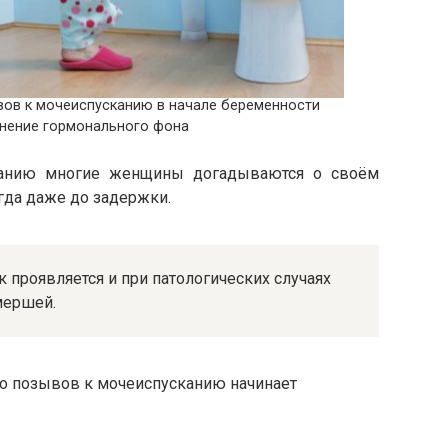
вов к мочеиспусканию в начале беременности
енение гормонального фона
канию многие женщины догадываются о своём
гда даже до задержки.
 проявляется и при патологических случаях
мершей.
во позывов к мочеиспусканию начинает