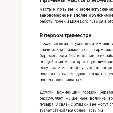
Причины частого мочеис
Частые позывы к мочеиспускани
закономерное и вполне объяснимое
работы почек и мочевого пузыря в это
В первом триместре
После зачатия и успешной имплант
значительно изменяться гормон
беременности. Так, интенсивно выраб
воздействием которого увеличива
результате мочевой пузырь становит
позывы в туалет, даже когда он неп
постепенно снижаться.
Другой важнейший гормон береме
расслабляет мышечные волокна во
пузыря. В связи с этим они не могут
туалет становятся более частыми.