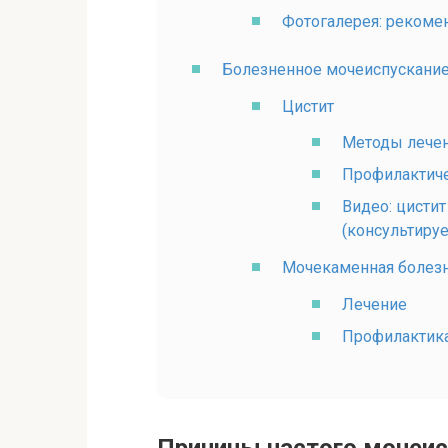
Фотогалерея: реком
Болезненное мочеиспускание 
Цистит
Методы лече
Профилактиче
Видео: цисти
(консультируе
Мочекаменная болез
Лечение
Профилактик