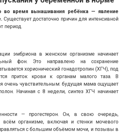
пускания у беременной в норме
ю во время вынашивания ребёнка — явление
.
Существует достаточно причин для интенсивной
т период.
ации эмбриона в женском организме начинает
альный фон. Это направлено на сохранение
атывается хорионический гонадотропин (ХГЧ), под
ется приток крови к органам малого таза. В
ся очень чувствительным: будущая мама ощущает
олон. Начиная с 8 недели, синтез ХГЧ начинает
нности — прогестерон. Он, в свою очередь,
 всём организме, включая и стенки мочевого
 справляться с большим объёмом мочи, и позывы в