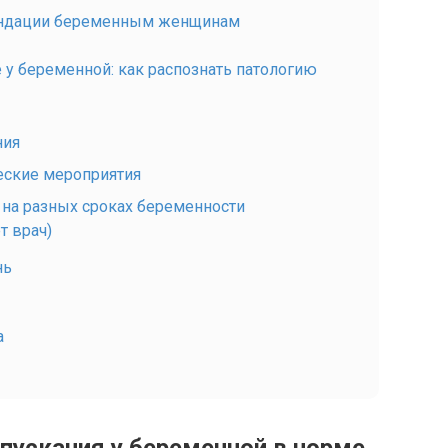
ендации беременным женщинам
у беременной: как распознать патологию
ния
ские мероприятия
т на разных сроках беременности
т врач)
нь
а