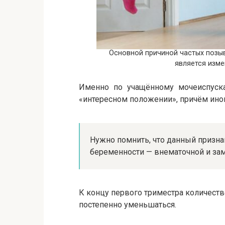
Основной причиной частых позы
является изм
Именно по учащённому мочеиспус
«интересном положении», причём ино
Нужно помнить, что данный признак
беременности — внематочной и за
К концу первого триместра количест
постепенно уменьшаться.