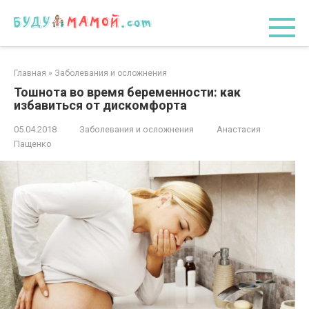
Перейти
к
контенту
Главная
»
Заболевания и осложнения
Тошнота во время беременности: как
избавиться от дискомфорта
05.04.2018
Заболевания и осложнения
Анастасия
Пащенко