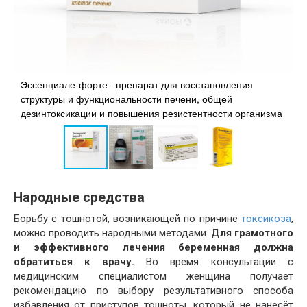
Эссенциале-форте– препарат для восстановления
структуры и функциональности печени, общей
Х
дезинтоксикации и повышения резистентности организма
с
Народные средства
Борьбу с тошнотой, возникающей по причине
токсикоза
,
можно проводить народными методами.
Для грамотного
и эффективного лечения беременная должна
обратиться к врачу.
Во время консультации с
медицинским специалистом женщина получает
рекомендацию по выбору результативного способа
избавления от приступов тошноты, который не нанесёт