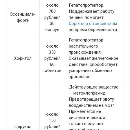
около
Гепатопротектор.
700
Поддерживает работу
Эссенциале-
рублей/
печени, помогает
форте
30
бороться с токсикозом
капсул
во время беременности.
Гепатопротектор
около
растительного
350
происхождения.
Хофитол
рублей/
Оказывает желчегонное
60
действие, способствует
таблеток
ускорению обменных
процессов.
Действующее вещество
— метоклопрамид.
Предотвращает рвоту
воздействием на мозг.
Применяется не
около
систематически, а
150
только в случаях
Церукал
рублей/
сильной рвоты