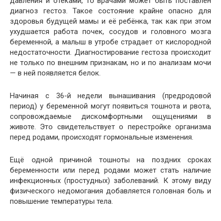
давления и отёками, то врачами может быть поставлен
диагноз гестоз. Такое состояние крайне опасно для
здоровья будущей мамы и её ребёнка, так как при этом
ухудшается работа почек, сосудов и головного мозга
беременной, а малыш в утробе страдает от кислородной
недостаточности. Диагностирование гестоза происходит
не только по внешним признакам, но и по анализам мочи
— в ней появляется белок.
Начиная с 36-й недели вынашивания (предродовой
период) у беременной могут появиться тошнота и рвота,
сопровождаемые дискомфортными ощущениями в
животе. Это свидетельствует о перестройке организма
перед родами, происходят гормональные изменения.
Ещё одной причиной тошноты на поздних сроках
беременности или перед родами может стать наличие
инфекционных (простудных) заболеваний. К этому виду
физического недомогания добавляется головная боль и
повышение температуры тела.