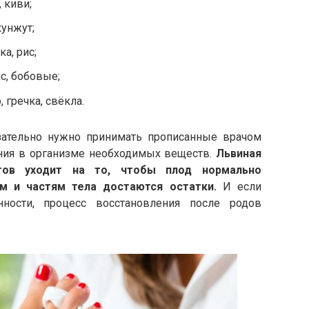
 киви;
кунжут;
а, рис;
ис, бобовые;
 гречка, свёкла.
ательно нужно принимать прописанные врачом
ния в организме необходимых веществ.
Львиная
тов уходит на то, чтобы плод нормально
ам и частям тела достаются остатки.
И если
ности, процесс восстановления после родов