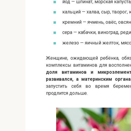
йод — шпинат, морская капуста,
кальций — халва, сыр, творог, 
кремний — ячмень, овёс, овсянк
сера — кабачки, виноград, ред
железо — яичный желток, мясо,
Женщине, ожидающей ребёнка, обяз
комплексы витаминов для восполне
доля витаминов и микроэлемен
развивался, а материнским орган
запустить себя во время беремен
продлится дольше.