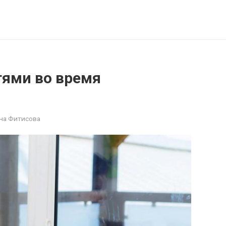
тями во время
на Фитисова