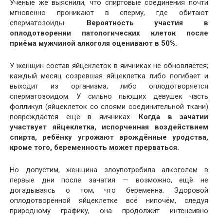
Учёные же выяснили, что спиртовые соединения почти
мгновенно проникают в сперму, где обитают
сперматозоиды.
Вероятность участия в
оплодотворении патологических клеток после
приёма мужчиной алкоголя оценивают в 50%.
У женщин состав яйцеклеток в яичниках не обновляется;
каждый месяц созревшая яйцеклетка либо погибает и
выходит из организма, либо оплодотворяется
сперматозоидом. У сильно пьющих девушек часть
фолликул (яйцеклеток со слоями соединительной ткани)
повреждается ещё в яичниках.
Когда в зачатии
участвует яйцеклетка, испорченная воздействием
спирта, ребёнку угрожают врождённые уродства,
кроме того, беременность может прерваться.
Но допустим, женщина злоупотребила алкоголем в
первые дни после зачатия — возможно, ещё не
догадываясь о том, что беременна. Здоровой
оплодотворённой яйцеклетке всё нипочём, следуя
природному графику, она продолжит интенсивно