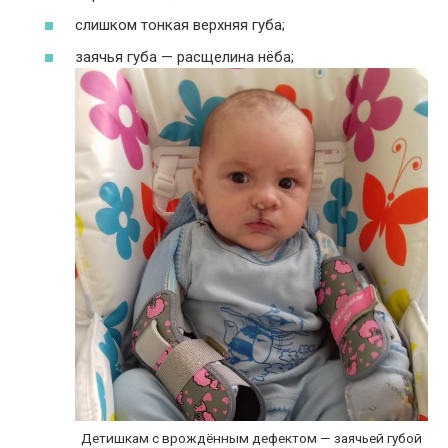
слишком тонкая верхняя губа;
заячья губа — расщелина нёба;
Детишкам с врождённым дефектом — заячьей губой