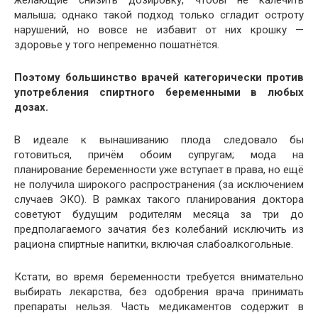
желающие снизить дозировку, чтобы не калечить
малыша; однако такой подход только сгладит остроту
нарушений, но вовсе не избавит от них крошку —
здоровье у того непременно пошатнётся.
Поэтому большинство врачей категорически против
употребления спиртного беременными в любых
дозах.
В идеале к вынашиванию плода следовало бы
готовиться, причём обоим супругам; мода на
планирование беременности уже вступает в права, но ещё
не получила широкого распространения (за исключением
случаев ЭКО). В рамках такого планирования доктора
советуют будущим родителям месяца за три до
предполагаемого зачатия без колебаний исключить из
рациона спиртные напитки, включая слабоалкогольные.
Кстати, во время беременности требуется внимательно
выбирать лекарства, без одобрения врача принимать
препараты нельзя. Часть медикаментов содержит в