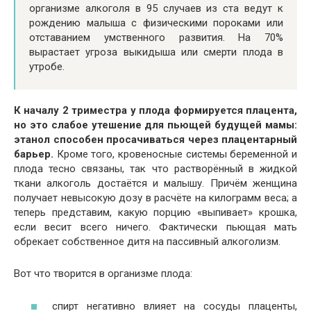
организме алкоголя в 95 случаев из ста ведут к
рождению малыша с физическими пороками или
отставанием умственного развития. На 70%
вырастает угроза выкидыша или смерти плода в
утробе.
К началу 2 триместра у плода формируется плацента,
но это слабое утешение для пьющей будущей мамы:
этанол способен просачиваться через плацентарный
барьер.
Кроме того, кровеносные системы беременной и
плода тесно связаны, так что растворённый в жидкой
ткани алкоголь достаётся и малышу. Причём женщина
получает невысокую дозу в расчёте на килограмм веса; а
теперь представим, какую порцию «выпивает» крошка,
если весит всего ничего. Фактически пьющая мать
обрекает собственное дитя на пассивный алкоголизм.
Вот что творится в организме плода:
спирт негативно влияет на сосуды плаценты,