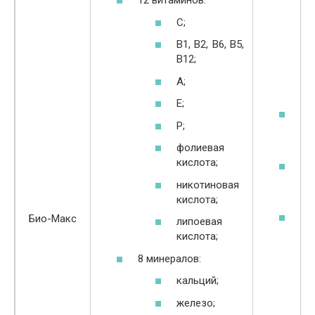
12 витаминов:
С;
В1, В2, В6, В5,
В12;
А;
Е;
уч
Р;
пр
ре
фолиевая
кислота;
ук
кр
никотиновая
со
кислота;
за
Био-Макс
липоевая
кл
кислота;
ме
8 минералов:
во
бе
кальций;
же
железо;
ре