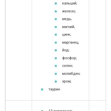
до
кальций;
ко
железо;
сп
ра
медь;
тк
магний;
м
п
цинк;
но
марганец;
йод;
фосфор;
селен;
молибден;
хром;
таурин.