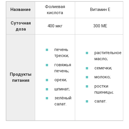
Фолиевая
Название
Витамин Е
кислота
Суточная
400 мкг
300 МЕ
доза
печень
растительное
трески;
масло;
говяжья
семечки;
печень;
Продукты
молоко;
орехи;
питания
ростки
шпинат;
пшеницы;
зелёный
салат.
салат.