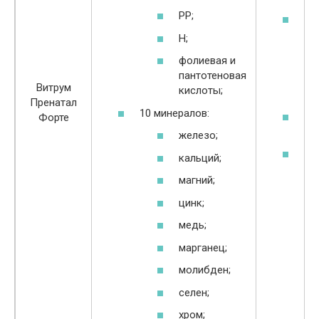
РР;
оп
ба
Н;
фо
фолиевая и
пр
пантотеновая
де
Витрум
кислоты;
бо
Пренатал
10 минералов:
ук
Форте
им
железо;
во
кальций;
не
магний;
и 
цинк;
медь;
марганец;
молибден;
селен;
хром;