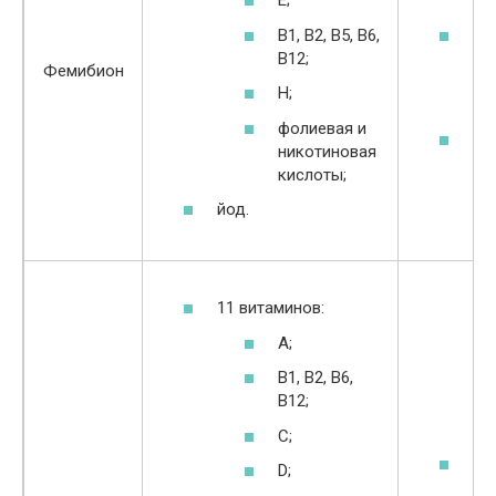
Е;
то
В1, В2, В5, В6,
по
В12;
пр
Фемибион
фо
Н;
мо
фолиевая и
во
никотиновая
во
кислоты;
бл
йод.
11 витаминов:
А;
В1, В2, В6,
В12;
С;
ул
D;
са