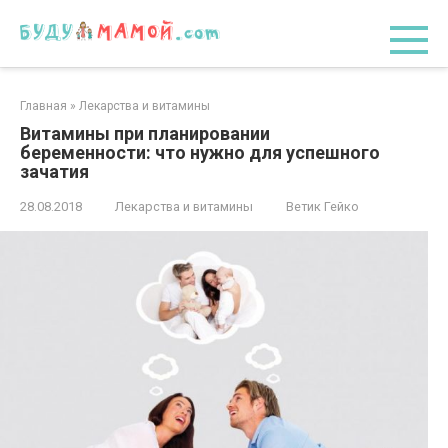
Перейти
к
контенту
Главная
»
Лекарства и витамины
Витамины при планировании
беременности: что нужно для успешного
зачатия
28.08.2018
Лекарства и витамины
Ветик Гейко