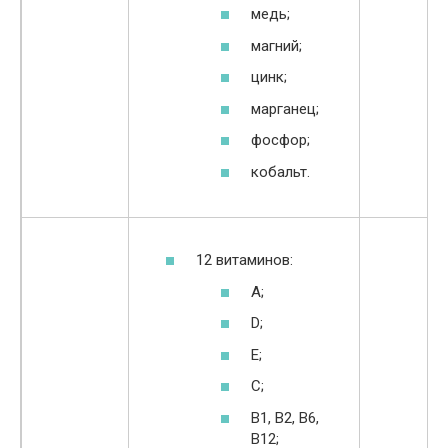
по
медь;
магний;
цинк;
марганец;
фосфор;
кобальт.
12 витаминов:
А;
D;
Е;
С;
В1, В2, В6,
В12;