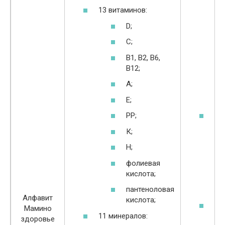
13 витаминов:
D;
С;
В1, В2, В6,
В12;
А;
Е;
РР;
из
ра
К;
в
Н;
ми
ра
фолиевая
ул
кислота;
ус
пантеноловая
же
Алфавит
кислота;
фо
Мамино
11 минералов:
пр
здоровье