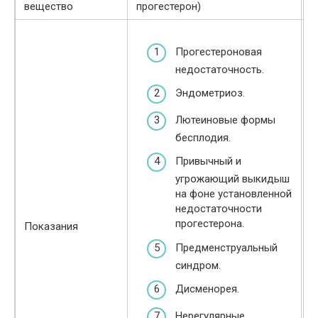
вещество
прогестерон)
м
Прогестероновая
недостаточность.
Эндометриоз.
Лютеиновые формы
бесплодия.
Привычный и
угрожающий выкидыш
на фоне установленной
недостаточности
прогестерона.
Показания
Предменструальный
синдром.
Дисменорея.
Нерегулярные