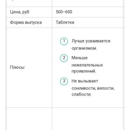
л
Цена, руб
500–600
4
Форма выпуска
Таблетки
К
Лучше усваивается
организмом.
Меньше
нежелательных
Плюсы
Д
проявлений.
Не вызывает
сонливости, вялости,
слабости.