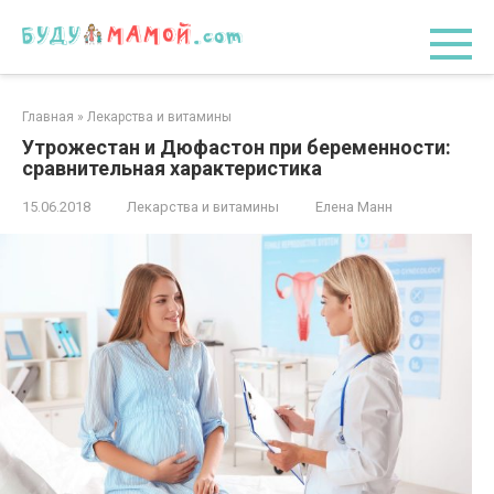
Перейти
к
контенту
Главная
»
Лекарства и витамины
Утрожестан и Дюфастон при беременности:
сравнительная характеристика
15.06.2018
Лекарства и витамины
Елена Манн