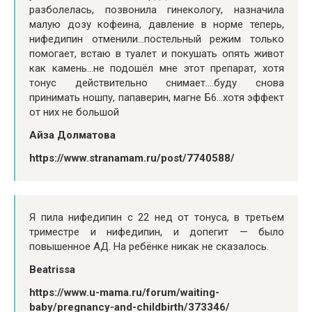
разболелась, позвонила гинекологу, назначила
малую дозу кофеина, давление в норме теперь,
нифедипин отменили…постельный режим только
помогает, встаю в туалет и покушать опять живот
как камень…не подошёл мне этот препарат, хотя
тонус действительно снимает….буду снова
принимать ношпу, папаверин, магне Б6…хотя эффект
от них не большой
Айза Долматова
https://www.stranamam.ru/post/7740588/
Я пила нифедипин с 22 нед от тонуса, в третьем
триместре и нифедипин, и допегит — было
повышенное АД. На ребёнке никак не сказалось.
Beatrissa
https://www.u-mama.ru/forum/waiting-
baby/pregnancy-and-childbirth/373346/