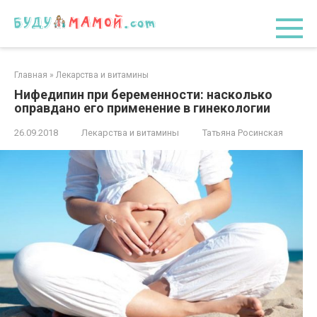
Перейти
к
контенту
Главная
»
Лекарства и витамины
Нифедипин при беременности: насколько
оправдано его применение в гинекологии
26.09.2018
Лекарства и витамины
Татьяна Росинская