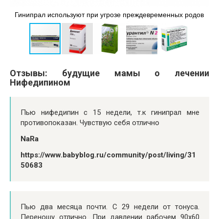
П
Гинипрал используют при угрозе преждевременных родов
д
Отзывы: будущие мамы о лечении
Нифедипином
Пью нифедипин с 15 недели, т.к гинипрал мне
противопоказан. Чувствую себя отлично
NaRa
https://www.babyblog.ru/community/post/living/31
50683
Пью два месяца почти. С 29 недели от тонуса.
Переношу отлично. При давлении рабочем 90х60