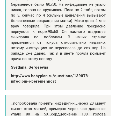
беременное было 80х50. На нифедипине не упало
никак, голова не кружилась. Пила по 2 табл, потом
по 3, сейчас по 4 (сильные шевеления вызывают
болезненные сокращения матки). Макс.доза 4 мне
врач говорила. При этом давление прекрасно
вернулось к норм.90х60. Он намного щадящее
гинипрала по побочкам. В наших странах
применяется от тонуса относительно недавно,
потому инструкцию не переписала до сих пор. На
западе уже давно. Так я в инете прочла коммент
врача по этому поводу.
Svetlana_Sergeevna
http://www.babyplan.ru/questions/139078-
nifedipin-i-beremennost
…попробовала принять нифедипин….через 20 минут
живот стал мягкий, примерно через час давление
упало 80 на 50….сердцебиение 100, голова