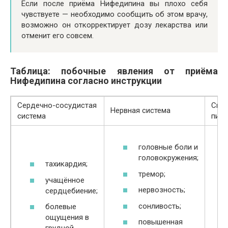
Если после приёма Нифедипина вы плохо себя
чувствуете — необходимо сообщить об этом врачу,
возможно он откорректирует дозу лекарства или
отменит его совсем.
Таблица: побочные явления от приёма
Нифедипина согласно инструкции
Сердечно-сосудистая
Сис
Нервная система
система
пищ
головные боли и
головокружения;
тахикардия;
тремор;
учащённое
нервозность;
сердцебиение;
сонливость;
болевые
ощущения в
повышенная