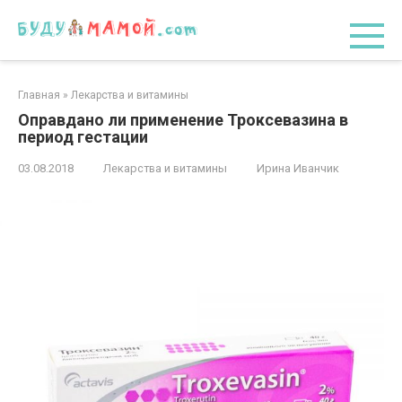
Перейти
к
контенту
Главная
»
Лекарства и витамины
Оправдано ли применение Троксевазина в
период гестации
03.08.2018
Лекарства и витамины
Ирина Иванчик