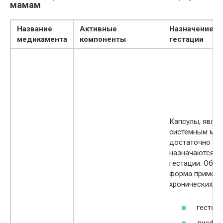
мамам
Название
Активные
Назначение в
медикамента
компоненты
гестации
Капсулы, являя
системным мед
достаточно ре
назначаются в
гестации. Обы
форма применя
хронических за
гестоз;