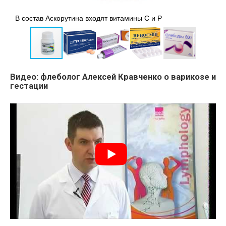
к
Д
В состав Аскорутина входят витамины С и Р
т
Видео: флеболог Алексей Кравченко о варикозе и
гестации