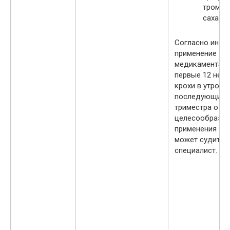
тромбо
сахарн
Согласно инстр
применение да
медикамента 
первые 12 неде
крохи в утробе 
последующие 
триместра о
целесообразно
применения пр
может судить 
специалист.