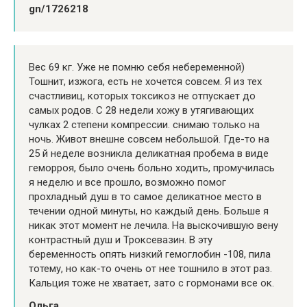
gn/1726218
Вес 69 кг. Уже не помню себя небеременной)
Тошнит, изжога, есть не хочется совсем. Я из тех
счастливиц, которых токсикоз не отпускает до
самых родов. С 28 недели хожу в утягивающих
чулках 2 степени компрессии. снимаю только на
ночь. Живот внешне совсем небольшой. Где-то на
25 й неделе возникла деликатная пробема в виде
геморроя, было очень больно ходить, промучилась
я неделю и все прошло, возможно помог
прохладный душ в то самое деликатное место в
течении одной минуты, но каждый день. Больше я
никак этот момент не лечила. На выскочившую вену
контрастный душ и Троксевазин. В эту
беременность опять низкий гемоглобин -108, пила
тотему, но как-то очень от нее тошнило в этот раз.
Кальция тоже не хватает, зато с гормонами все ок.
Ольга