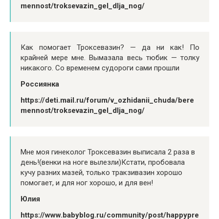
mennost/troksevazin_gel_dlja_nog/
Как помогает Троксевазин? — да ни как! По
крайней мере мне. Вымазала весь тюбик — толку
никакого. Со временем судороги сами прошли
Россиянка
https://deti.mail.ru/forum/v_ozhidanii_chuda/bere
mennost/troksevazin_gel_dlja_nog/
Мне моя гинеколог Троксевазин выписала 2 раза в
день!(венки на ноге вылезли)Кстати, пробовала
кучу разних мазей, только тракзивазин хорошо
помогает, и для ног хорошо, и для вен!
Юлия
https://www.babyblog.ru/community/post/happypre