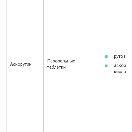
рутозид;
Пероральные
Аскорутин
аскорби
таблетки
кислота.