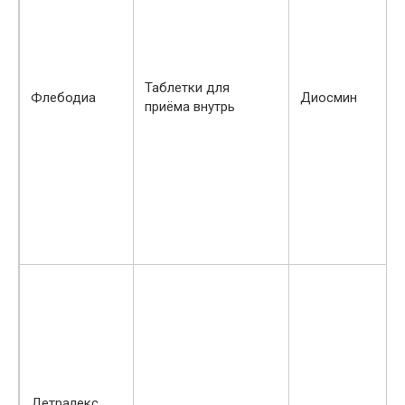
Таблетки для
Флебодиа
Диосмин
приёма внутрь
Детралекс