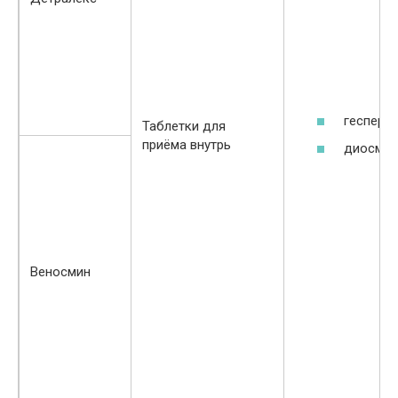
гесперид
Таблетки для
приёма внутрь
диосмин
Веносмин