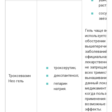
ушибы 
растяж
сосуди
звёздо
Гель чаще все
используется п
обострении
вышеперечисл
заболеваний. Б
официальная и
лекарственным
не запрещает и
троксерутин;
всех триместра
декспантенол;
Троксевазин
вынашивания м
Нео гель
данный локал
гепарин
медикамент ис
натрия.
когда польза о
применения пр
возможные по
эффекты.