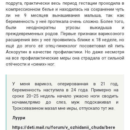
подруга, практически весь период гестации проходила в
компрессионном белье и находилась на сохранении чуть
ли не 9 месяцев вынашивания малыша, так как
беременность у неё протекала очень сложно. Более того,
были неоднократны угрозы выкидыша и
преждевременных родов. Первые признаки варикозного
расширения вен у неё проявились ближе к 18 неделе, но
ещё до этого её отец-гинеколог посоветовал ей пить
Аскорутин в качестве профилактики. Но даже несмотря
на все профилактические меры она страдала от сильной
отёчности и «синих» ног.
У меня варикоз, оперированная в 21 год,
беременность наступила в 24 года. Примерно на
сроке 20–25 недель начало ужасно ноги сводить
ночами,прямо до слез, муж подскакивал и
Троксевазином мазал мне икры, отпускало тут же.
Луури
https://deti.mail.ru/forum/v_ozhidanii_chuda/bere