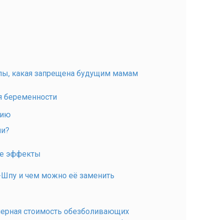
пы, какая запрещена будущим мамам
я беременности
нию
ии?
ые эффекты
-Шпу и чем можно её заменить
мерная стоимость обезболивающих