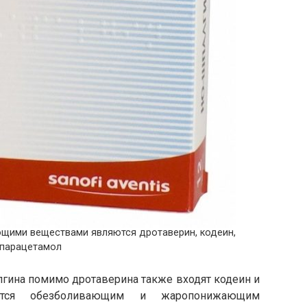
щими веществами являются дротаверин, кодеин,
парацетамол
лгина помимо дротаверина также входят кодеин и
яется обезболивающим и жаропонижающим