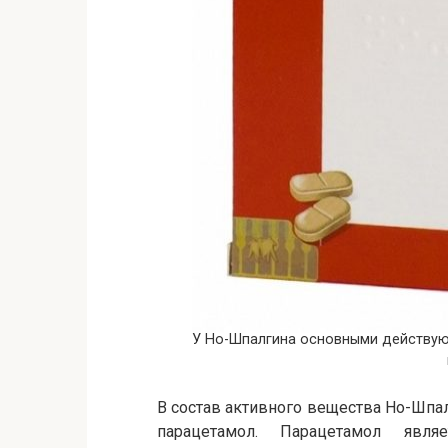
У Но-Шпалгина основными действую
В состав активного вещества Но-Шпа
парацетамол. Парацетамол явл