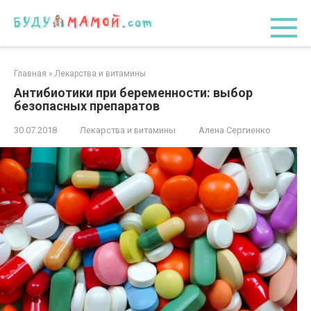
Перейти
к
контенту
Главная
»
Лекарства и витамины
Антибиотики при беременности: выбор
безопасных препаратов
30.07.2018
Лекарства и витамины
Алена Сергиенко