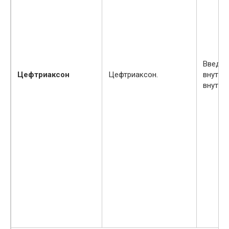
Введен
Цефтриаксон
Цефтриаксон.
внутри
внутри