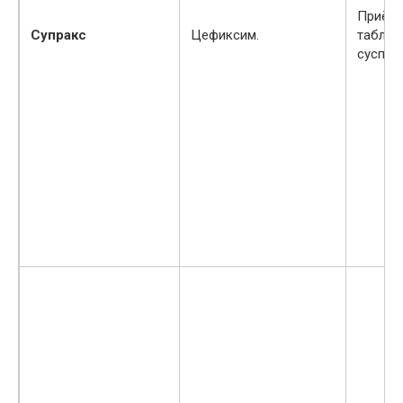
Приём 
Супракс
Цефиксим.
таблето
суспен