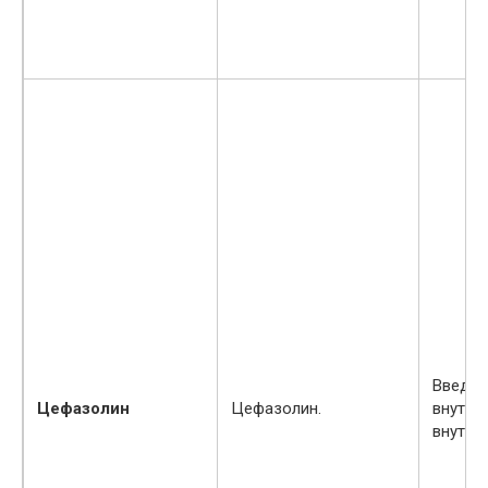
Введен
Цефазолин
Цефазолин.
внутри
внутри