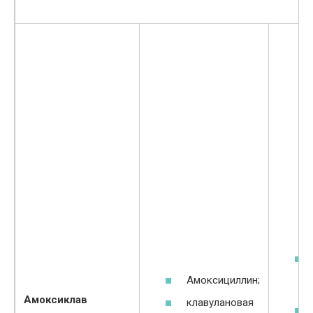
Амоксициллин;
Амоксиклав
клавулановая