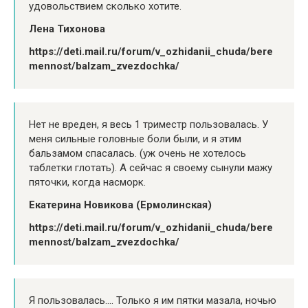
удовольствием сколько хотите.
Лена Тихонова
https://deti.mail.ru/forum/v_ozhidanii_chuda/bere
mennost/balzam_zvezdochka/
Нет не вреден, я весь 1 триместр пользовалась. У
меня сильные головные боли были, и я этим
бальзамом спасалась. (уж очень не хотелось
таблетки глотать). А сейчас я своему сынули мажу
пяточки, когда насморк.
Екатерина Новикова (Ермолинская)
https://deti.mail.ru/forum/v_ozhidanii_chuda/bere
mennost/balzam_zvezdochka/
Я пользовалась…. Только я им пятки мазала, ночью