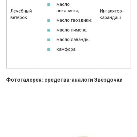
масло
И
эвкалипта;
Лечебный
Ингалятор-
н
ветерок
карандаш
масло гвоздики;
к
масло лимона;
масло лаванды;
камфора.
Фотогалерея: средства-аналоги Звёздочки