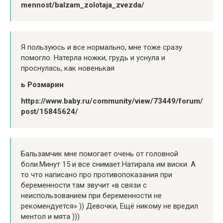
mennost/balzam_zolotaja_zvezda/
Я пользуюсь и все нормально, мне тоже сразу
помогло. Натерла ножки, грудь и уснула и
проснулась, как новенькая
ь Розмарин
https://www.baby.ru/community/view/73449/forum/
post/15845624/
Бальзамчик мне помогает очень от головной
боли.Минут 15 и все снимает.Натирала им виски. А
то что написано про противопоказания при
беременности там звучит «в связи с
неиспользованием при беременности не
рекомендуется» )) Девочки, Ещё никому не вредил
ментол и мята )))