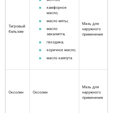
камфорное
масло;
масло мяты;
Мазь для
Тигровый
масло
наружного
бальзам
эвкалипта;
применения
гвоздика;
коричное масло;
масло каяпута.
Мазь для
Оксолин
Оксолин
наружного
Г
применения