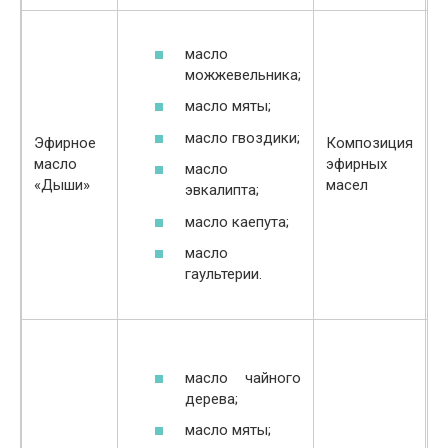
масло
можжевельника;
масло мяты;
масло гвоздики;
Эфирное
Композиция
И
масло
эфирных
н
масло
«Дыши»
масел
к
эвкалипта;
масло каепута;
масло
гаультерии.
масло чайного
дерева;
масло мяты;