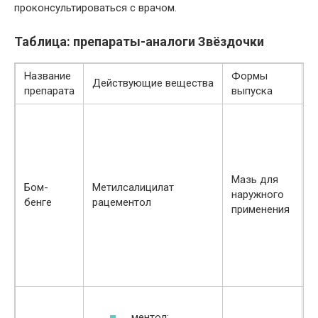
проконсультироваться с врачом.
Таблица: препараты-аналоги Звёздочки
Название
Формы
Действующие вещества
П
препарата
выпуска
Мазь для
Бом-
Метилсалицилат
наружного
бенге
рацементол
применения
ментол;