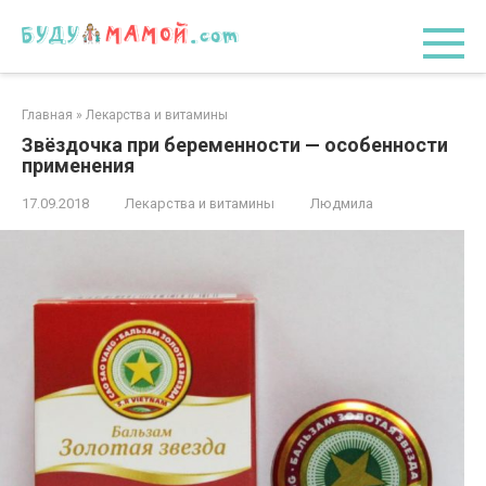
Перейти
к
контенту
Главная
»
Лекарства и витамины
Звёздочка при беременности — особенности
применения
17.09.2018
Лекарства и витамины
Людмила