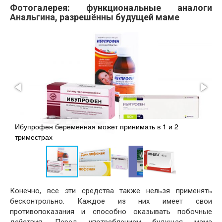
Фотогалерея: функциональные аналоги
Анальгина, разрешённы будущей маме
П
Ибупрофен беременная может принимать в 1 и 2
и
триместрах
д
Конечно, все эти средства также нельзя применять
бесконтрольно. Каждое из них имеет свои
противопоказания и способно оказывать побочные