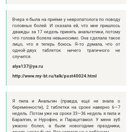
Вчера я была на приёме у невропатолога по поводу
головных болей. И сказала ей, что мне пришлось
дважды за 17 недель принять анальгетики, потому
что голова болела невыносимо. Она сделала такое
лицо, что я теперь боюсь. Я-то думала, что от
одной-двух таблеток ничего трагичного не
случится.
alya137@ya.ru
http://www.my-bt.ru/talk/post40024.html
Я пила и Анальгин (правда, ещё не знала о
беременности), 2 таблетки на сроке наверно 6—7
недель. Потом уже на сроке 33—36 недель я пила и
Баралгин, и Нурофен, и Парацетамол. У меня зуб
ужасно болел, а были новогодние праздники,
лечить негде было. Все нормально с ребёнком.