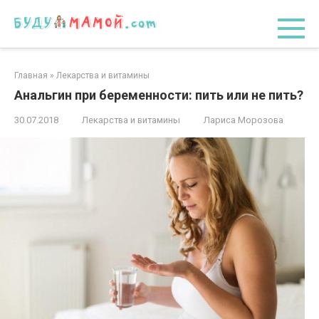
Перейти
к
контенту
Главная
»
Лекарства и витамины
Анальгин при беременности: пить или не пить?
30.07.2018
Лекарства и витамины
Лариса Морозова