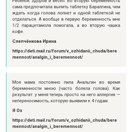
Ребёнок здоров и весел. Во вторую беременность
сама предпочитала выпить таблетку Баралгина, чем
ждать когда голова лопнет и одной таблеткой не
отделаться. А вообще в первую беременность мне
1/2 парацетамола помогала, а во вторую чашка
кофе.
Слепчёнкова Ирина
https://deti.mail.ru/forum/v_ozhidanii_chuda/bere
mennost/analgin_i_beremennost/
Моя мама постоянно пила Анальгин во время
беременности мною (часто болела голова). Как
результат: у меня теперь просто на него аллергия —
непереносимость, которую выявили к 4 годам.
Я Оз
https://deti.mail.ru/forum/v_ozhidanii_chuda/bere
mennost/analgin_i_beremennost/