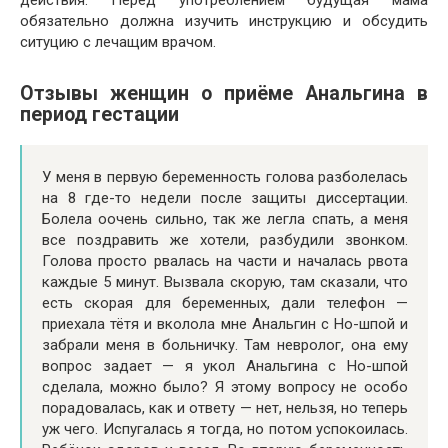
действия. Перед употреблением будущая мама
обязательно должна изучить инструкцию и обсудить
ситуцию с лечащим врачом.
Отзывы женщин о приёме Анальгина в
период гестации
У меня в первую беременность голова разболелась
на 8 где-то недели после защиты диссертации.
Болела оочень сильно, так же легла спать, а меня
все поздравить же хотели, разбудили звонком.
Голова просто рвалась на части и началась рвота
каждые 5 минут. Вызвала скорую, там сказали, что
есть скорая для беременных, дали телефон —
приехала тётя и вколола мне Анальгин с Но-шпой и
забрали меня в больничку. Там невролог, она ему
вопрос задает — я укол Анальгина с Но-шпой
сделала, можно было? Я этому вопросу не особо
порадовалась, как и ответу — нет, нельзя, но теперь
уж чего. Испугалась я тогда, но потом успокоилась.