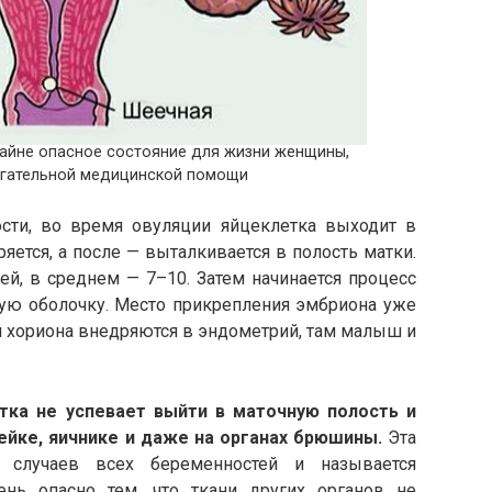
айне опасное состояние для жизни женщины,
гательной медицинской помощи
сти, во время овуляции яйцеклетка выходит в
яется, а после — выталкивается в полость матки.
ей, в среднем — 7–10. Затем начинается процесс
ную оболочку. Место прикрепления эмбриона уже
ки хориона внедряются в эндометрий, там малыш и
етка не успевает выйти в маточную полость и
ейке, яичнике и даже на органах брюшины.
Эта
% случаев всех беременностей и называется
ень опасно тем, что ткани других органов не