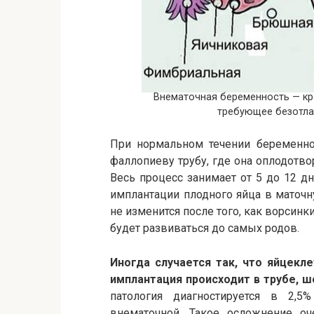
Внематочная беременность — кр
требующее безотла
При нормальном течении беременно
фаллопиеву трубу, где она оплодотвор
Весь процесс занимает от 5 до 12 дн
имплантации плодного яйца в маточ
не изменится после того, как ворсин
будет развиваться до самых родов.
Иногда случается так, что яйцекл
имплантация происходит в трубе, ш
патология диагностируется в 2,5
внематочной. Такое осложнение оч