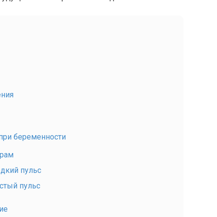
ения
 при беременности
трам
едкий пульс
стый пульс
ие