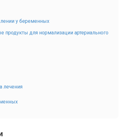
влении у беременных
ые продукты для нормализации артериального
а лечения
еменных
и