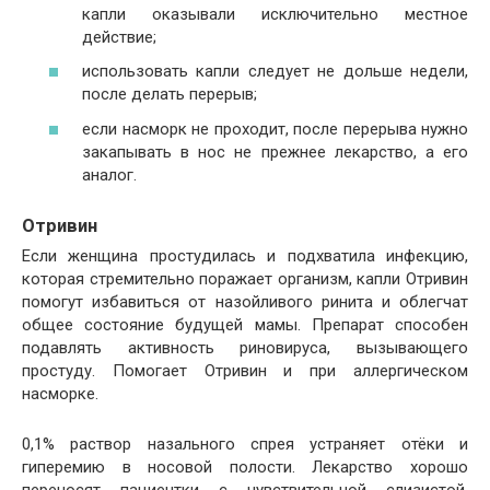
капли оказывали исключительно местное
действие;
использовать капли следует не дольше недели,
после делать перерыв;
если насморк не проходит, после перерыва нужно
закапывать в нос не прежнее лекарство, а его
аналог.
Отривин
Если женщина простудилась и подхватила инфекцию,
которая стремительно поражает организм, капли Отривин
помогут избавиться от назойливого ринита и облегчат
общее состояние будущей мамы. Препарат способен
подавлять активность риновируса, вызывающего
простуду. Помогает Отривин и при аллергическом
насморке.
0,1% раствор назального спрея устраняет отёки и
гиперемию в носовой полости. Лекарство хорошо
переносят пациентки с чувствительной слизистой.