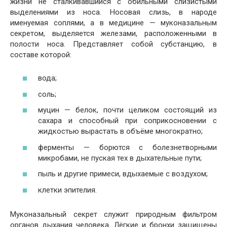
жизни не сталкивавшийся с обильными слизистыми
выделениями из носа. Носовая слизь, в народе
именуемая соплями, а в медицине — муконазальным
секретом, выделяется железами, расположенными в
полости носа. Представляет собой субстанцию, в
составе которой:
вода;
соль;
муцин — белок, почти целиком состоящий из
сахара и способный при соприкосновении с
жидкостью вырастать в объёме многократно;
ферменты — борются с болезнетворными
микробами, не пуская тех в дыхательные пути;
пыль и другие примеси, вдыхаемые с воздухом;
клетки эпителия.
Муконазальный секрет служит природным фильтром
органов дыхания человека. Лёгкие и бронхи защищены