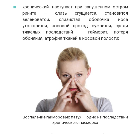
хронический; наступает при запущенном остром
рините — слизь сгущается, становится
зеленоватой, слизистая оболочка носа
утолщается, носовой проход сужается; среди
тяжёлых последствий — гайморит, потеря
обоняния, атрофия тканей в носовой полости;
Воспаление гайморовых пазух — одно из последствий
хронического насморка