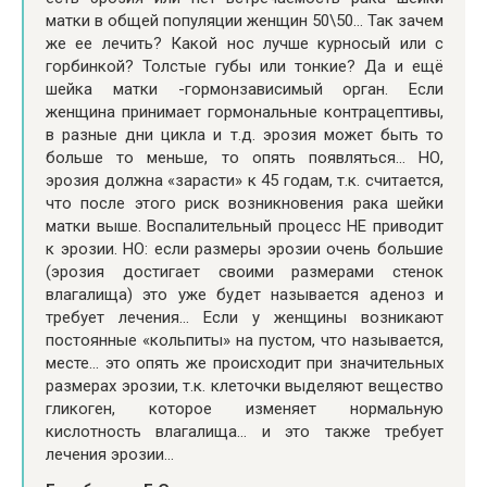
матки в общей популяции женщин 50\50… Так зачем
же ее лечить? Какой нос лучше курносый или с
горбинкой? Толстые губы или тонкие? Да и ещё
шейка матки -гормонзависимый орган. Если
женщина принимает гормональные контрацептивы,
в разные дни цикла и т.д. эрозия может быть то
больше то меньше, то опять появляться… НО,
эрозия должна «зарасти» к 45 годам, т.к. считается,
что после этого риск возникновения рака шейки
матки выше. Воспалительный процесс НЕ приводит
к эрозии. НО: если размеры эрозии очень большие
(эрозия достигает своими размерами стенок
влагалища) это уже будет называется аденоз и
требует лечения… Если у женщины возникают
постоянные «кольпиты» на пустом, что называется,
месте… это опять же происходит при значительных
размерах эрозии, т.к. клеточки выделяют вещество
гликоген, которое изменяет нормальную
кислотность влагалища… и это также требует
лечения эрозии…