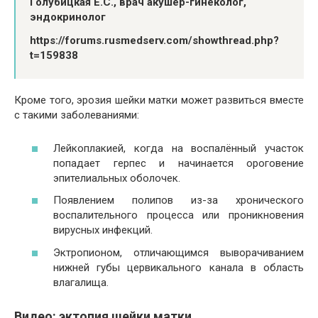
Голубицкая Е.С., врач акушер-гинеколог,
эндокринолог
https://forums.rusmedserv.com/showthread.php?
t=159838
Кроме того, эрозия шейки матки может развиться вместе
с такими заболеваниями:
Лейкоплакией, когда на воспалённый участок
попадает герпес и начинается ороговение
эпителиальных оболочек.
Появлением полипов из-за хронического
воспалительного процесса или проникновения
вирусных инфекций.
Эктропионом, отличающимся выворачиванием
нижней губы цервикального канала в область
влагалища.
Видео: эктопия шейки матки