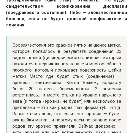
эрозированные ткани станут отмирать. Что будет
свидетельством возникновения дисплазии
(предракового состояния). Либо — злокачественной
болезни, если не будет должной профилактики и
лечения.
Эрозия\эктопия это красное пятно на шейке матки,
которое появилось в результате соединения 2х
видов тканей (цилиндрического эпителия, который
находится в цервикальном канале и многослойного
плоского, который покрывает поверхность шейки
матки) Место где будет стык (соединение) —
процесс генетический. Когда Вашему возрасту
было 20 недель беременности, 2 эпителия
встретились… и место стыка на уровне наружного
зева (и тогда «эрозии» не будет) или несколько за
пределами — это как разрез глаз, форма губ… и т.д.
Раньше считалось, что если есть эрозия — будет
рак шейки матки… и поэтому всем поголовно после
родов эту эрозию прижигали. Сейчас доказано —
есть эрозия или нет встречаемость рака шейки