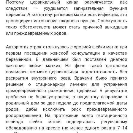
Поэтому цервикальный канал размягчается, как
следствие, — ухудшается запирательная функция
цервикса. А когда внутри шейки матки есть инфекция, это
провоцирует истончение плодного пузыря. Совокупность
таких обстоятельств может стать причиной выкидыша
или преждевременных родов.
Автор этих строк столкнулась с эрозией шейки матки при
первом посещении женской консультации в качестве
беременной. В дальнейшем был поставлен диагноз
«эктопия шейки матки». На фоне такой патологии
появилась истмико-цервикальная недостаточность без
раскрытия внутреннего зева. Врачами было принято
решение о стационарном лечении для устранения
преждевременного размягчения цервикса. В результате
проблема не была устранена, а пациентку направили в
родильный дом за две недели до предполагаемой даты
родов, дабы исключить риск преждевременного
родоразрешения. На протяжении всего гестационного
периода шейка матки подвергалась регулярному
обследованию на кресле (не менее одного раза в 7–14