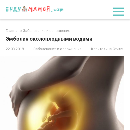
Перейти
к
контенту
Главная
»
Заболевания и осложнения
Эмболия околоплодными водами
22.03.2018
Заболевания и осложнения
Капитолина Стилс