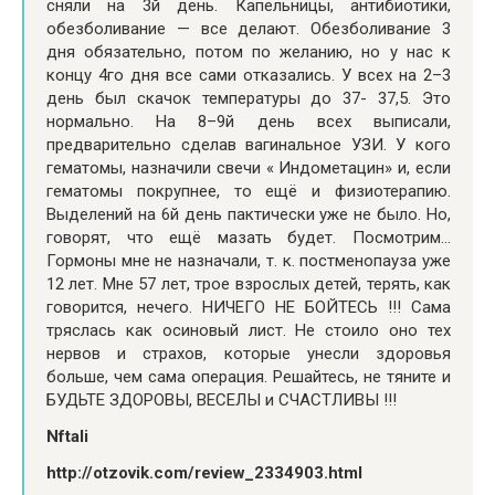
сняли на 3й день. Капельницы, антибиотики,
обезболивание — все делают. Обезболивание 3
дня обязательно, потом по желанию, но у нас к
концу 4го дня все сами отказались. У всех на 2–3
день был скачок температуры до 37- 37,5. Это
нормально. На 8–9й день всех выписали,
предварительно сделав вагинальное УЗИ. У кого
гематомы, назначили свечи « Индометацин» и, если
гематомы покрупнее, то ещё и физиотерапию.
Выделений на 6й день пактически уже не было. Но,
говорят, что ещё мазать будет. Посмотрим…
Гормоны мне не назначали, т. к. постменопауза уже
12 лет. Мне 57 лет, трое взрослых детей, терять, как
говорится, нечего. НИЧЕГО НЕ БОЙТЕСЬ !!! Сама
тряслась как осиновый лист. Не стоило оно тех
нервов и страхов, которые унесли здоровья
больше, чем сама операция. Решайтесь, не тяните и
БУДЬТЕ ЗДОРОВЫ, ВЕСЕЛЫ и СЧАСТЛИВЫ !!!
Nftali
http://otzovik.com/review_2334903.html