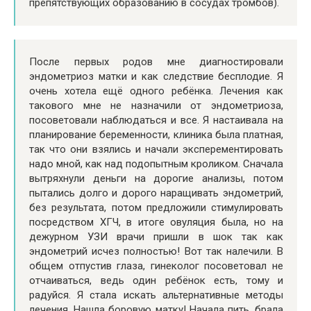
препятствующих образованию в сосудах тромбов).
После первых родов мне диагностировали
эндометриоз матки
и как следствие бесплодие. Я
очень хотела ещё одного ребёнка. Лечения как
такового мне не назначили от эндометриоза,
посоветовали наблюдаться и все. Я настаивала на
планирование беременности, клиника была платная,
так что они взялись и начали эксперементировать
надо мной, как над подопытным кроликом. Сначала
вытряхнули деньги на дорогие анализы, потом
пытались долго и дорого наращивать эндометрий,
без результата, потом предложили стимулировать
посредством ХГЧ, в итоге овуляция была, но на
дежурном УЗИ врачи пришли в шок так как
эндометрий исчез полностью! Вот так налечили. В
общем отпустив глаза, гинеколог посоветовал не
отчаиваться, ведь один ребёнок есть, тому и
радуйся. Я стала искать альтернативные методы
лечения. Нашла боровую матку! Начала пить, брала