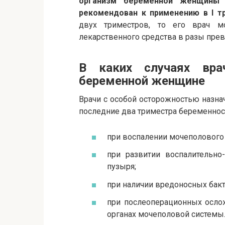
организм беременной женщины 
рекомендован к применению в I т
двух триместров, то его врач м
лекарственного средства в разы пре
В каких случаях вра
беременной женщине
Врачи с особой осторожностью назн
последние два триместра беременнос
при воспалении мочеполового 
при развитии воспалительно
пузыря;
при наличии вредоносных бакт
при послеоперационных осло
органах мочеполовой системы