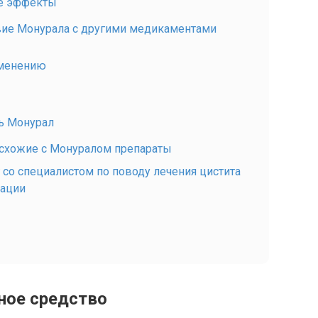
е эффекты
ие Монурала с другими медикаментами
именению
ть Монурал
 схожие с Монуралом препараты
 со специалистом по поводу лечения цистита
тации
ное средство