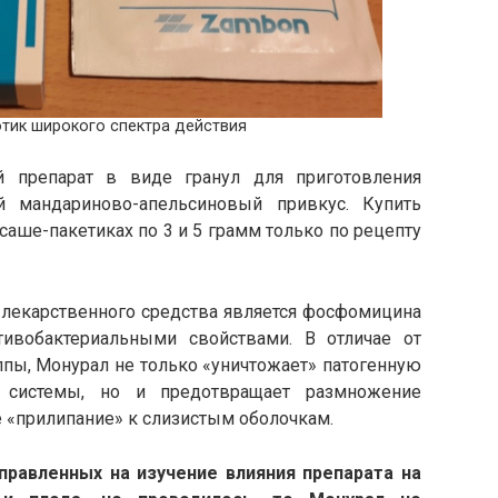
тик широкого спектра действия
й препарат в виде гранул для приготовления
й мандариново-апельсиновый привкус. Купить
аше-пакетиках по 3 и 5 грамм только по рецепту
екарственного средства является фосфомицина
тивобактериальными свойствами. В отличае от
ппы, Монурал не только «уничтожает» патогенную
 системы, но и предотвращает размножение
е «прилипание» к слизистым оболочкам.
правленных на изучение влияния препарата на