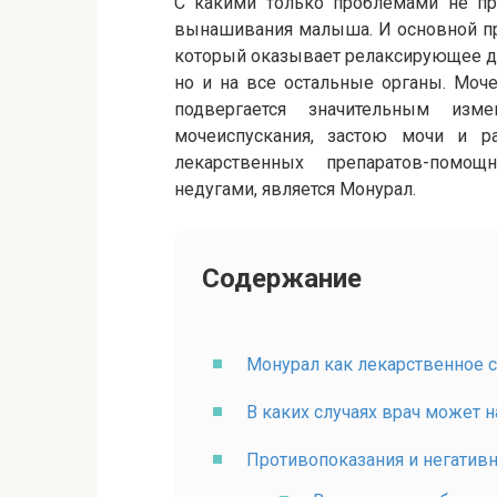
С какими только проблемами не пр
вынашивания малыша. И основной при
который оказывает релаксирующее де
но и на все остальные органы. Моче
подвергается значительным изм
мочеиспускания, застою мочи и р
лекарственных препаратов-помо
недугами, является Монурал.
Содержание
Монурал как лекарственное 
В каких случаях врач может
Противопоказания и негатив