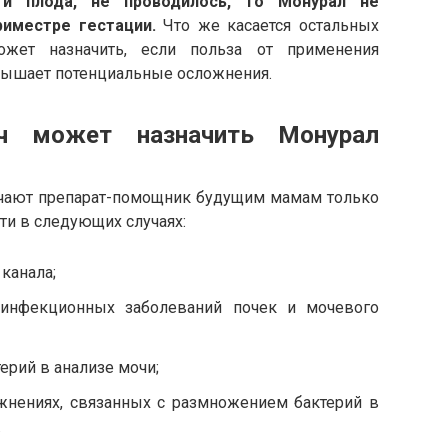
и плода, не проводилось, то Монурал не
риместре гестации.
Что же касается остальных
ожет назначить, если польза от применения
вышает потенциальные осложнения.
ч может назначить Монурал
ачают препарат-помощник будущим мамам только
ти в следующих случаях:
канала;
-инфекционных заболеваний почек и мочевого
ерий в анализе мочи;
жнениях, связанных с размножением бактерий в
.