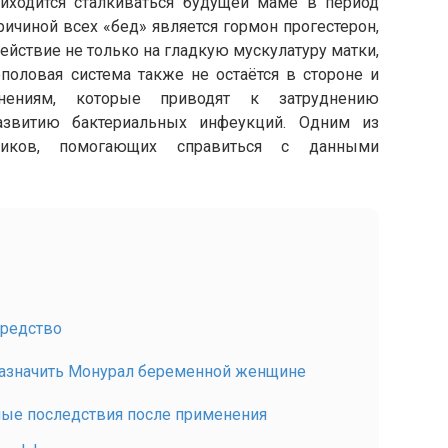
иходится сталкиваться будущей маме в период
чиной всех «бед» является гормон прогестерон,
йствие не только на гладкую мускулатуру матки,
половая система также не остаётся в стороне и
енениям, которые приводят к затруднению
азвитию бактериальных инфеукций. Одним из
щников, помогающих справиться с данными
средство
 назначить Монурал беременной женщине
ные последствия после применения