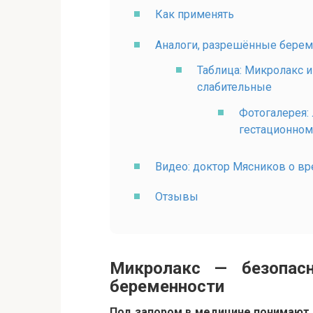
Как применять
Аналоги, разрешённые бере
Таблица: Микролакс 
слабительные
Фотогалерея:
гестационном
Видео: доктор Мясников о в
Отзывы
Микролакс — безопас
беременности
Под запором в медицине понимают