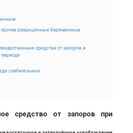
менным
и прочие разрешённые беременным
 лекарственные средства от запоров в
 периоде
реде слабительных
ное средство от запоров при
 недостаточное и затруднённое освобождение