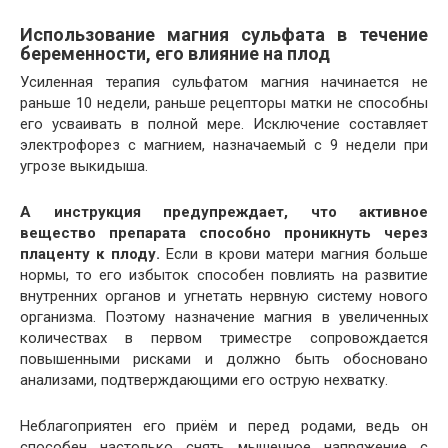
Использование магния сульфата в течение
беременности, его влияние на плод
Усиленная терапия сульфатом магния начинается не
раньше 10 недели, раньше рецепторы матки не способны
его усваивать в полной мере. Исключение составляет
электрофорез с магнием, назначаемый с 9 недели при
угрозе выкидыша.
А инструкция предупреждает, что активное
вещество препарата способно проникнуть через
плаценту к плоду.
Если в крови матери магния больше
нормы, то его избыток способен повлиять на развитие
внутренних органов и угнетать нервную систему нового
организма. Поэтому назначение магния в увеличенных
количествах в первом триместре сопровождается
повышенными рисками и должно быть обосновано
анализами, подтверждающими его острую нехватку.
Неблагоприятен его приём и перед родами, ведь он
способен настолько снять мышечное напряжение с