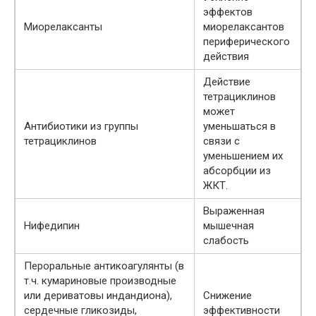
эффектов
Миорелаксанты
миорелаксантов
периферического
действия
Действие
тетрациклинов
может
Антибиотики из группы
уменьшаться в
тетрациклинов
связи с
уменьшением их
абсорбции из
ЖКТ.
Выраженная
Нифедипин
мышечная
слабость
Пероральные антикоагулянты (в
т.ч. кумариновые производные
или дериватовы индандиона),
Снижение
сердечные гликозиды,
эффективности