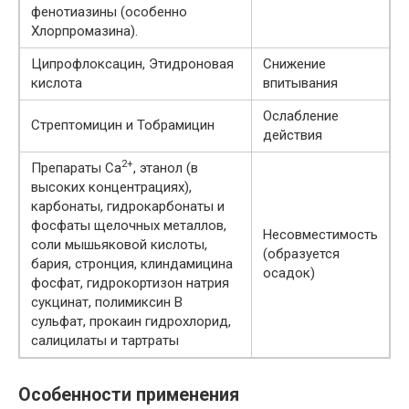
фенотиазины (особенно
Хлорпромазина).
Ципрофлоксацин, Этидроновая
Снижение
кислота
впитывания
Ослабление
Стрептомицин и Тобрамицин
действия
2+
Препараты Ca
, этанол (в
высоких концентрациях),
карбонаты, гидрокарбонаты и
фосфаты щелочных металлов,
Несовместимость
соли мышьяковой кислоты,
(образуется
бария, стронция, клиндамицина
осадок)
фосфат, гидрокортизон натрия
сукцинат, полимиксин В
сульфат, прокаин гидрохлорид,
салицилаты и тартраты
Особенности применения