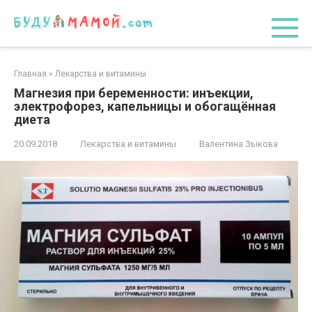
Перейти
к
контенту
Главная
»
Лекарства и витамины
Магнезия при беременности: инъекции,
электрофорез, капельницы и обогащённая
диета
20.09.2018
Лекарства и витамины
Валентина Зыкова