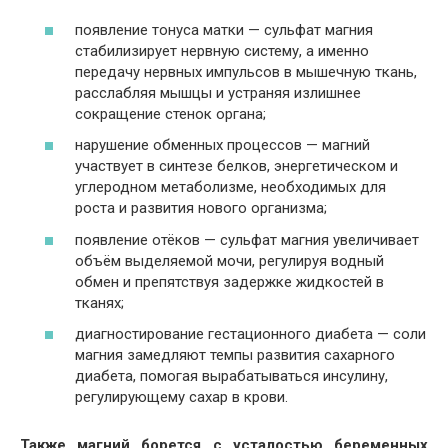
появление тонуса матки — сульфат магния
стабилизирует нервную систему, а именно
передачу нервных импульсов в мышечную ткань,
расслабляя мышцы и устраняя излишнее
сокращение стенок органа;
нарушение обменных процессов — магний
участвует в синтезе белков, энергетическом и
углеродном метаболизме, необходимых для
роста и развития нового организма;
появление отёков — сульфат магния увеличивает
объём выделяемой мочи, регулируя водный
обмен и препятствуя задержке жидкостей в
тканях;
диагностирование гестационного диабета — соли
магния замедляют темпы развития сахарного
диабета, помогая вырабатываться инсулину,
регулирующему сахар в крови.
Также магний борется с усталостью беременных