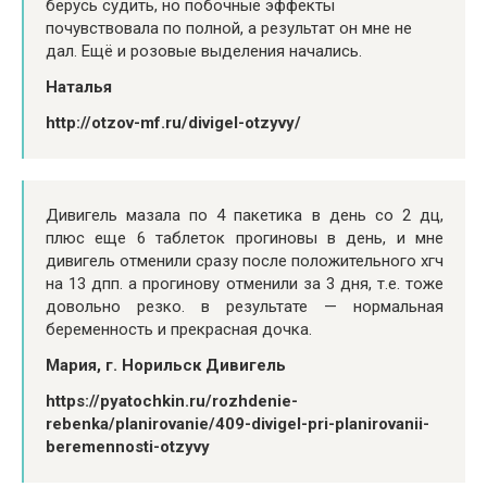
берусь судить, но побочные эффекты
почувствовала по полной, а результат он мне не
дал. Ещё и розовые выделения начались.
Наталья
http://otzov-mf.ru/divigel-otzyvy/
Дивигель мазала по 4 пакетика в день со 2 дц,
плюс еще 6 таблеток прогиновы в день, и мне
дивигель отменили сразу после положительного хгч
на 13 дпп. а прогинову отменили за 3 дня, т.е. тоже
довольно резко. в результате — нормальная
беременность и прекрасная дочка.
Мария, г. Норильск Дивигель
https://pyatochkin.ru/rozhdenie-
rebenka/planirovanie/409-divigel-pri-planirovanii-
beremennosti-otzyvy