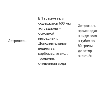
ц
В 1 грамме геля
содержится 600 мкг
Эстрожель
эстрадиола —
т
производят
основной
д
в виде геля
ингредиент.
Эстрожель
в тубах по
Дополнительные
80 грамм,
вещества:
к
дозатор
карбомер, этанол,
включён
троламин,
н
очищенная вода
е
т
к
п
т
и
в