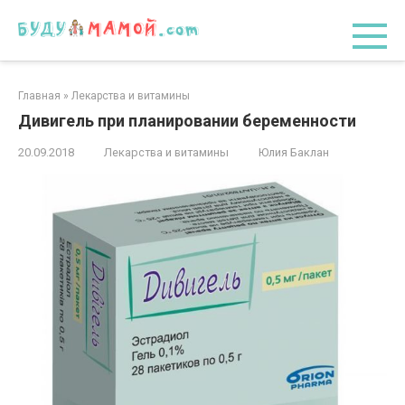
Перейти
к
контенту
Главная
»
Лекарства и витамины
Дивигель при планировании беременности
20.09.2018
Лекарства и витамины
Юлия Баклан