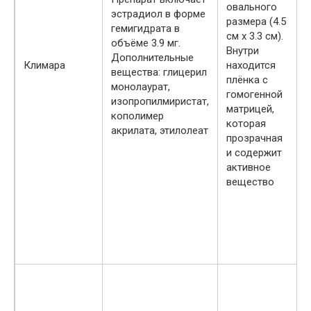
овального
эстрадиол в форме
о
размера (4.5
гемигидрата в
х
см х 3.3 см).
объёме 3.9 мг.
в
Внутри
Дополнительные
п
Климара
находится
вещества: глицерил
плёнка с
монолаурат,
м
гомогенной
изопропилмиристат,
матрицей,
кополимер
к
которая
акрилата, этилолеат
прозрачная
р
и содержит
с
активное
п
вещество
п
з