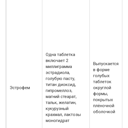
п
к
з
т
п
н
Одна таблетка
э
включает 2
ч
Выпускается
миллиграмма
г
в форме
эстрадиола,
а
голубых
голубую пасту,
н
таблеток
титан диоксид,
Эстрофем
округлой
гипромеллоз,
формы,
магний стеарат,
покрытых
тальк, желатин,
п
плёночной
кукурузный
оболочкой
крахмал, лактозы
б
моногидрат
к