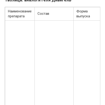
Наименование
Форма
Состав
препарата
выпуска
с
у
к
и
м
д
т
п