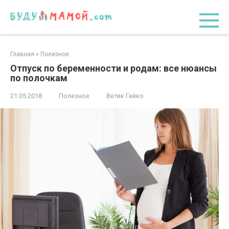
Перейти
к
контенту
Главная
»
Полезное
Отпуск по беременности и родам: все нюансы
по полочкам
21.05.2018
Полезное
Ветик Гейко